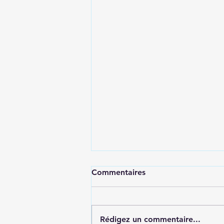
🌿 Et si une reconversion
Commentaires
réussie n'était pas celle que
l'on croit ?
On voit souvent des publicités
qui promettent : "Changez de
Rédigez un commentaire...
vie !" "Vivez de votre passion !"