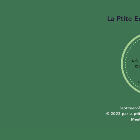
La Ptite E
 à vos visiteurs 
. Cliquez pour
xte.
laptiteec
© 2023 par la-pt
Ment