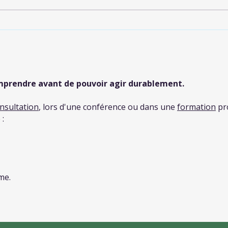
Dans un monde où le
Form
secteur médical est en
dist
difficulté, la prévention n’a
méde
jamais été aussi importante
comp
mprendre avant de pouvoir agir durablement.
nsultation
, lors d'une conférence ou dans une
formation
pr
 :
me.