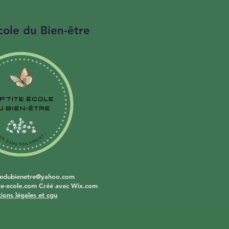
cole du Bien-être
en
oledubienetre@yahoo.com
ite-ecole.com Créé avec Wix.com
ions légales et cgu