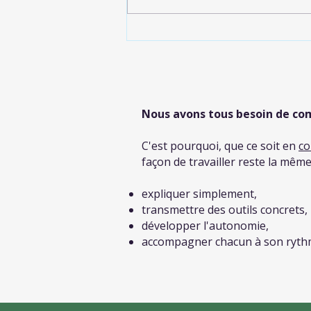
"Devenez praticien bien-être en
quelques mois !" La réalité est
souvent plus nuancée. Créer
une activit
Nous avons tous besoin de co
C'est pourquoi, que ce soit en
co
façon de travailler reste la même
expliquer simplement,
transmettre des outils concrets,
développer l'autonomie,
accompagner chacun à son ryth