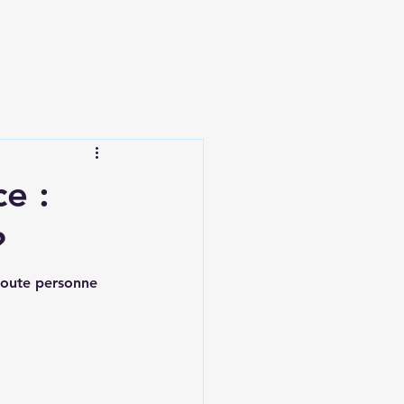
e :
?
toute personne 