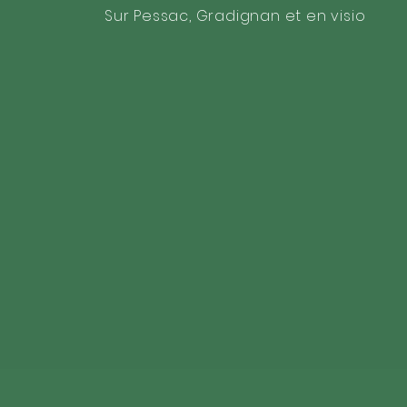
Sur Pessac, Gradignan et en visio
À PROPOS
Présentez-vous
quelques mots
modifier le te