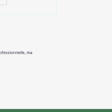
ation naturopathie à
ance : Naturopathie et
cine : opposition ou
lémentarité ?
ofessionnelle, ma