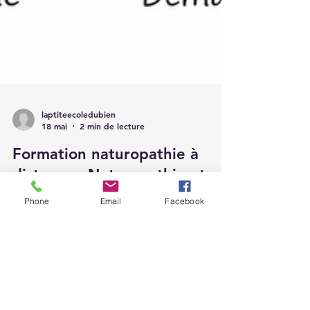
laptiteecoledubien
18 mai
2 min de lecture
Formation naturopathie à
distance : Naturopathie et
Phone
Email
Facebook
médecine : opposition ou
complémentarité ?
Pendant longtemps, médecine conventionnelle
et naturopathie ont souvent été présentées
comme deux mondes opposés. Pourtant, sur le
terrain, de plus en plus de personnes