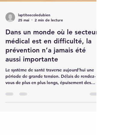
laptiteecoledubien
25 mai
2 min de lecture
Dans un monde où le secteur
médical est en difficulté, la
prévention n’a jamais été
aussi importante
Le système de santé traverse aujourd’hui une
période de grande tension. Délais de rendez-
vous de plus en plus longs, épuisement des
soignants, augmentation des maladies
chroniques, surcharge mentale, stress
permanent… Beaucoup de personnes ressentent
aujourd’hui le besoin de devenir davantage
actrices de leur bien-être et de leur santé au
quotidien. Bien sûr, la médecine reste